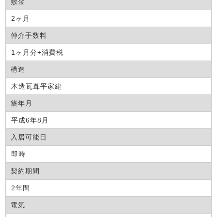
敷金
2ヶ月
仲介手数料
1ヶ月分+消費税
構造
木造瓦葺平家建
築年月
平成6年8月
入居可能日
即時
契約期間
2年間
電気