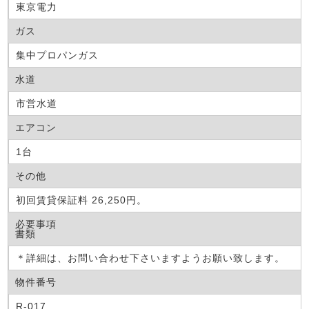
東京電力
ガス
集中プロパンガス
水道
市営水道
エアコン
1台
その他
初回賃貸保証料 26,250円。
必要事項
書類
＊詳細は、お問い合わせ下さいますようお願い致します。
物件番号
R-017