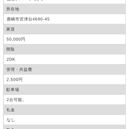
所在地
鹿嶋市宮津台4690-45
家賃
50,000円
間取
2DK
管理・共益費
2,500円
駐車場
2台可能。
礼金
なし