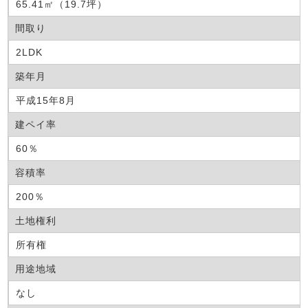
65.41㎡（19.7坪）
間取り
2LDK
築年月
平成15年8月
建ペイ率
60％
容積率
200％
土地権利
所有権
用途地域
なし