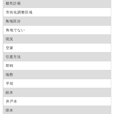
都市計画
市街化調整区域
角地区分
角地でない
現況
空家
引渡方法
即時
地勢
平坦
給水
井戸水
排水