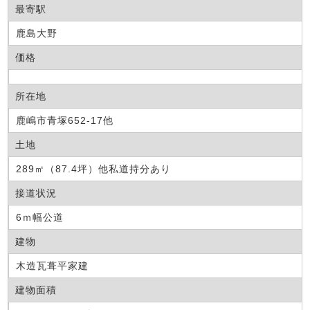
最寄駅
鹿島大野
価格
所在地
鹿嶋市青塚652-17他
土地
289㎡（87.4坪）他私道持分あり
接道状況
6ｍ幅公道
建物
木造瓦葺平家建
建物面積